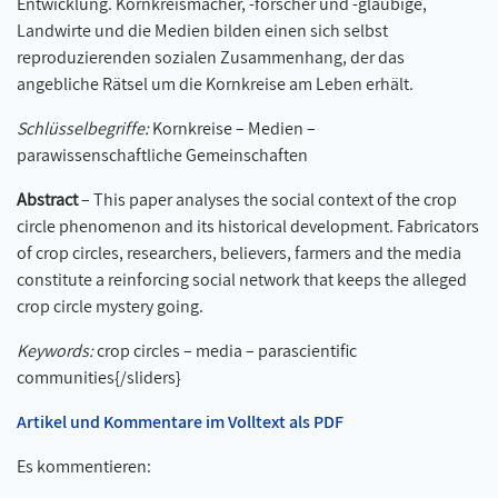
Entwicklung. Kornkreismacher, -forscher und -gläubige,
Landwirte und die Medien bilden einen sich selbst
reproduzierenden sozialen Zusammenhang, der das
angebliche Rätsel um die Kornkreise am Leben erhält.
Schlüsselbegriffe:
Kornkreise – Medien –
parawissenschaftliche Gemeinschaften
Abstract
– This paper analyses the social context of the crop
circle phenomenon and its historical development. Fabricators
of crop circles, researchers, believers, farmers and the media
constitute a reinforcing social network that keeps the alleged
crop circle mystery going.
Keywords:
crop circles – media – parascientific
communities{/sliders}
Artikel und Kommentare im Volltext als PDF
Es kommentieren: