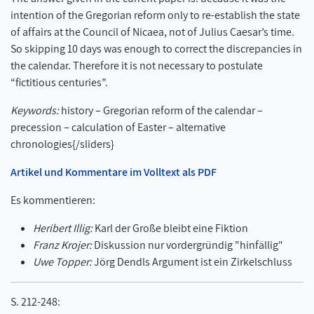
intention of the Gregorian reform only to re-establish the state
of affairs at the Council of Nicaea, not of Julius Caesar’s time.
So skipping 10 days was enough to correct the discrepancies in
the calendar. Therefore it is not necessary to postulate
“fictitious centuries”.
Keywords:
history – Gregorian reform of the calendar –
precession – calculation of Easter – alternative
chronologies{/sliders}
Artikel und Kommentare im Volltext als PDF
Es kommentieren:
Heribert Illig:
Karl der Große bleibt eine Fiktion
Franz Krojer:
Diskussion nur vordergründig "hinfällig"
Uwe Topper:
Jörg Dendls Argument ist ein Zirkelschluss
S. 212-248: