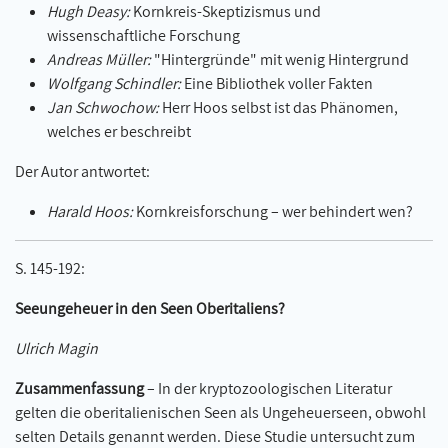
Hugh Deasy:
Kornkreis-Skeptizismus und
wissenschaftliche Forschung
Andreas Müller:
"Hintergründe" mit wenig Hintergrund
Wolfgang Schindler:
Eine Bibliothek voller Fakten
Jan Schwochow:
Herr Hoos selbst ist das Phänomen,
welches er beschreibt
Der Autor antwortet:
Harald Hoos:
Kornkreisforschung – wer behindert wen?
S. 145-192:
Seeungeheuer in den Seen Oberitaliens?
Ulrich Magin
Zusammenfassung
– In der kryptozoologischen Literatur
gelten die oberitalienischen Seen als Ungeheuerseen, obwohl
selten Details genannt werden. Diese Studie untersucht zum