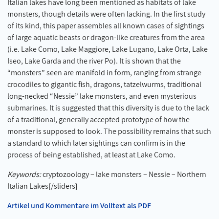
Italian lakes have long been mentioned as habitats of lake
monsters, though details were often lacking. In the first study
of its kind, this paper assembles all known cases of sightings
of large aquatic beasts or dragon-like creatures from the area
(i.e. Lake Como, Lake Maggiore, Lake Lugano, Lake Orta, Lake
Iseo, Lake Garda and the river Po). It is shown that the
“monsters” seen are manifold in form, ranging from strange
crocodiles to gigantic fish, dragons, tatzelwurms, traditional
long-necked “Nessie” lake monsters, and even mysterious
submarines. It is suggested that this diversity is due to the lack
of a traditional, generally accepted prototype of how the
monster is supposed to look. The possibility remains that such
a standard to which later sightings can confirm is in the
process of being established, at least at Lake Como.
Keywords:
cryptozoology – lake monsters – Nessie – Northern
Italian Lakes{/sliders}
Artikel und Kommentare im Volltext als PDF