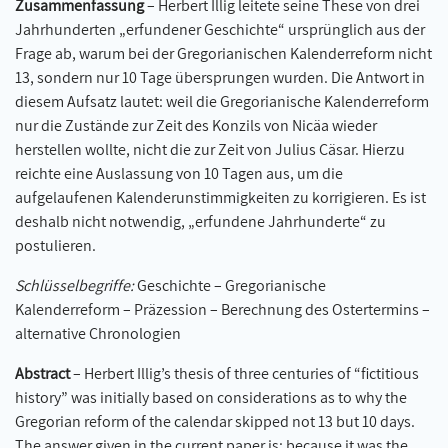
Zusammenfassung
– Herbert Illig leitete seine These von drei
Jahrhunderten „erfundener Geschichte“ ursprünglich aus der
Frage ab, warum bei der Gregorianischen Kalenderreform nicht
13, sondern nur 10 Tage übersprungen wurden. Die Antwort in
diesem Aufsatz lautet: weil die Gregorianische Kalenderreform
nur die Zustände zur Zeit des Konzils von Nicäa wieder
herstellen wollte, nicht die zur Zeit von Julius Cäsar. Hierzu
reichte eine Auslassung von 10 Tagen aus, um die
aufgelaufenen Kalenderunstimmigkeiten zu korrigieren. Es ist
deshalb nicht notwendig, „erfundene Jahrhunderte“ zu
postulieren.
Schlüsselbegriffe:
Geschichte – Gregorianische
Kalenderreform – Präzession – Berechnung des Ostertermins –
alternative Chronologien
Abstract
– Herbert Illig’s thesis of three centuries of “fictitious
history” was initially based on considerations as to why the
Gregorian reform of the calendar skipped not 13 but 10 days.
The answer given in the current paper is: because it was the