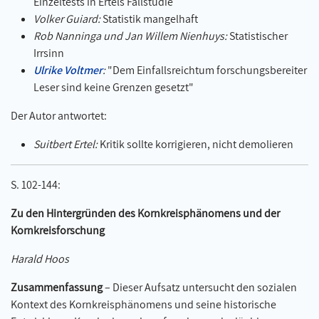
Einzeltests in Ertels Fallstudie
Volker Guiard:
Statistik mangelhaft
Rob Nanninga und Jan Willem Nienhuys:
Statistischer
Irrsinn
Ulrike Voltmer
:
"Dem Einfallsreichtum forschungsbereiter
Leser sind keine Grenzen gesetzt"
Der Autor antwortet:
Suitbert Ertel:
Kritik sollte korrigieren, nicht demolieren
S. 102-144:
Zu den Hintergründen des Kornkreisphänomens und der
Kornkreisforschung
Harald Hoos
Zusammenfassung
– Dieser Aufsatz untersucht den sozialen
Kontext des Kornkreisphänomens und seine historische