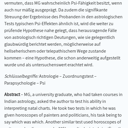
vermuten, dass MG wahrscheinlich Psi-Fähigkeit besitzt, wenn
auch nur mäßig ausgeprägt. Da zudem die signifikante
Streuung der Ergebnisse des Probanden in den astrologischen
Tests typischen Psi-Effekten ähnlich ist, wird die weiter zu
prüfende Hypothese nahe gelegt, dass herausragende Fälle
von astrologisch richtigen Deutungen, wie sie gelegentlich
glaubwürdig berichtet werden, möglicherweise auf
hellseherischem oder telepathischem Wege zustande
kommen – eine Hypothese, die schon anderweitig aufgestellt
wurde und als untersuchenswert erachtet wird.
Schlüsselbegriffe:
Astrologie – Zuordnungstest –
Parapsychologie – Psi
Abstract
– MG, a university graduate, who had taken courses in
Indian astrology, asked the author to test his ability in
interpreting natal charts. He took two tests in which he was
given horoscopes of painters and politicians, his task being to
say which was which. Another similar test used horoscopes of