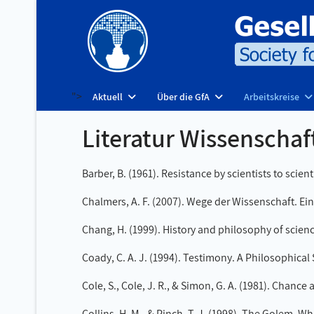
">
Aktuell
Über die GfA
Arbeitskreise
Literatur Wissenschaf
Barber, B. (1961). Resistance by scientists to scient
Chalmers, A. F. (2007). Wege der Wissenschaft. Ei
Chang, H. (1999). History and philosophy of scien
Coady, C. A. J. (1994). Testimony. A Philosophical
Cole, S., Cole, J. R., & Simon, G. A. (1981). Chanc
Collins, H. M., & Pinch, T. J. (1998). The Golem.