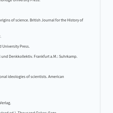
gins of science. British Journal for the History of
.
 University Press.
l und Denkkollektiv. Frankfurt a.M.: Suhrkamp.
onal ideologies of scientists. American
Verlag.
revised ed.). Thousand Oakes: Sage.