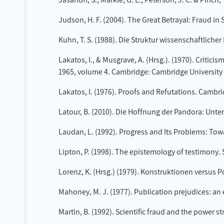
Judson, H. F. (2004). The Great Betrayal: Fraud in
Kuhn, T. S. (1988). Die Struktur wissenschaftliche
Lakatos, I., & Musgrave, A. (Hrsg.). (1970). Criti
1965, volume 4. Cambridge: Cambridge University 
Lakatos, I. (1976). Proofs and Refutations. Cambr
Latour, B. (2010). Die Hoffnung der Pandora: Unte
Laudan, L. (1992). Progress and Its Problems: Towar
Lipton, P. (1998). The epistemology of testimony. 
Lorenz, K. (Hrsg.) (1979). Konstruktionen versus P
Mahoney, M. J. (1977). Publication prejudices: an 
Martin, B. (1992). Scientific fraud and the power s