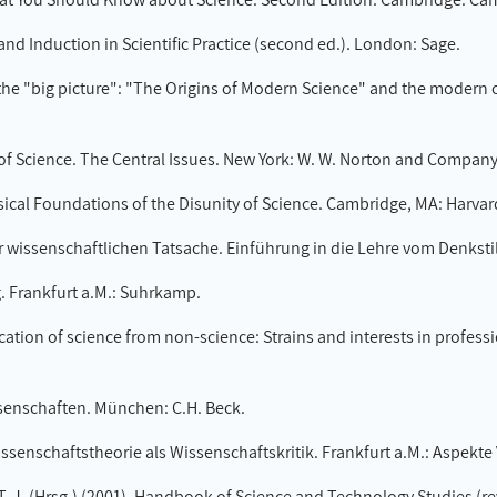
and Induction in Scientific Practice (second ed.). London: Sage.
the "big picture": "The Origins of Modern Science" and the modern ori
hy of Science. The Central Issues. New York: W. W. Norton and Company
sical Foundations of the Disunity of Science. Cambridge, MA: Harvard
r wissenschaftlichen Tatsache. Einführung in die Lehre vom Denksti
 Frankfurt a.M.: Suhrkamp.
ation of science from non-science: Strains and interests in professi
ssenschaften. München: C.H. Beck.
 Wissenschaftstheorie als Wissenschaftskritik. Frankfurt a.M.: Aspekte 
ch, T. J. (Hrsg.) (2001). Handbook of Science and Technology Studies (