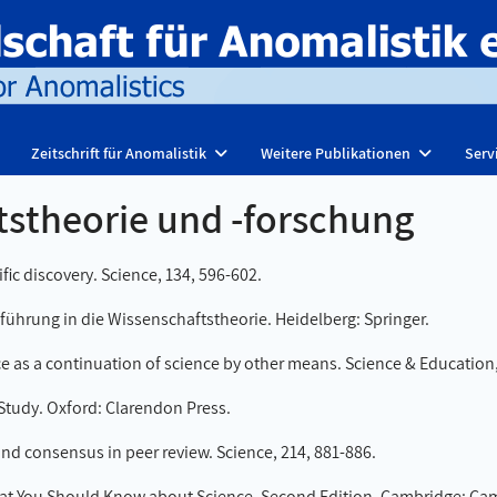
Zeitschrift für Anomalistik
Weitere Publikationen
Serv
tstheorie und -forschung
ific discovery. Science, 134, 596-602.
nführung in die Wissenschaftstheorie. Heidelberg: Springer.
ce as a continuation of science by other means. Science & Education,
 Study. Oxford: Clarendon Press.
e and consensus in peer review. Science, 214, 881-886.
 What You Should Know about Science. Second Edition. Cambridge: Cam