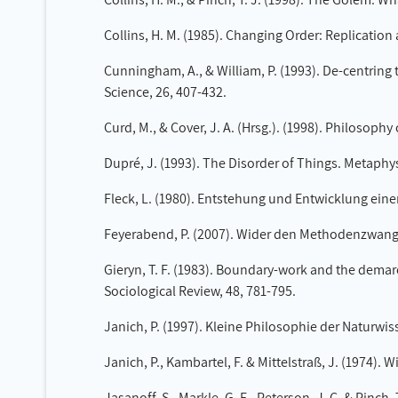
Collins, H. M. (1985). Changing Order: Replication 
Cunningham, A., & William, P. (1993). De-centring 
Science, 26, 407-432.
Curd, M., & Cover, J. A. (Hrsg.). (1998). Philosop
Dupré, J. (1993). The Disorder of Things. Metaphy
Fleck, L. (1980). Entstehung und Entwicklung eine
Feyerabend, P. (2007). Wider den Methodenzwang.
Gieryn, T. F. (1983). Boundary-work and the demarc
Sociological Review, 48, 781-795.
Janich, P. (1997). Kleine Philosophie der Naturwi
Janich, P., Kambartel, F. & Mittelstraß, J. (1974).
Jasanoff, S., Markle, G. E., Peterson, J. C. & Pin