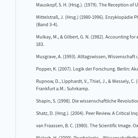
Mauskopf, S. H. (Hrsg.). (1979). The Reception of
Mittelstraß, J. (Hrsg.) (1980-1996). Enzyklopädie 
(Band 3-4).
Mulkay, M., & Gilbert, G. N. (1982). Accounting for 
183.
Musgrave, A. (1993). Alltagswissen, Wissenschaft 
Popper, K. (2007). Logik der Forschung. Berlin: A
Rupnow, D., Lipphardt, V., Thiel, J., & Wessely, 
Frankfurt a.M.: Suhrkamp.
Shapin, S. (1998). Die wissenschaftliche Revolution
Shatz, D. (Hrsg.). (2004). Peer Review. A Critical 
van Fraassen, B. C. (1980). The Scientific Image. O
Walach, H. (2009). Psychologie – Wissenschaftst