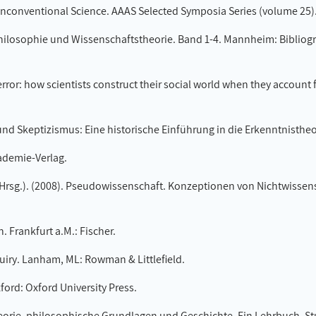
 Unconventional Science. AAAS Selected Symposia Series (volume 25)
Philosophie und Wissenschaftstheorie. Band 1-4. Mannheim: Bibliogra
error: how scientists construct their social world when they account f
und Skeptizismus: Eine historische Einführung in die Erkenntnistheor
kademie-Verlag.
C. (Hrsg.). (2008). Pseudowissenschaft. Konzeptionen von Nichtwissen
. Frankfurt a.M.: Fischer.
Inquiry. Lanham, ML: Rowman & Littlefield.
xford: Oxford University Press.
heorie, philosophische Grundlagen und Geschichte. Ein Lehrbuch. S