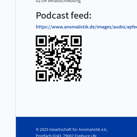
02:04 Verabschiedung
Podcast feed:
https://www.anomalistik.de/images/audio/apfe
© 2025 Gesellschaft für Anomalistik e.V.,
Postfach 0243, 79002 Freiburg i.Br.