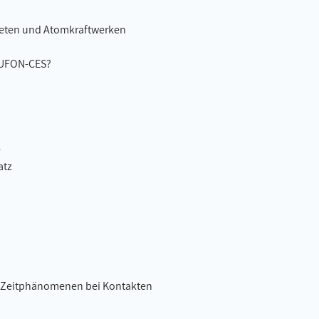
aketen und Atomkraftwerken
MUFON-CES?
e
atz
on Zeitphänomenen bei Kontakten