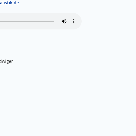
listik.de
udwiger