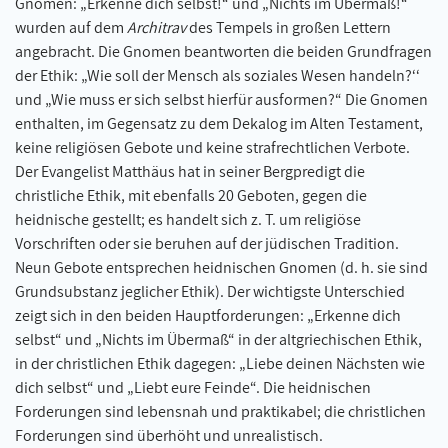
Gnomen: „Erkenne dich selbst!“ und „Nichts im Übermaß!“
wurden auf dem
Architrav
des Tempels in großen Lettern
angebracht. Die Gnomen beantworten die beiden Grundfragen
der Ethik: „Wie soll der Mensch als soziales Wesen handeln?‘‘
und „Wie muss er sich selbst hierfür ausformen?“ Die Gnomen
enthalten, im Gegensatz zu dem Dekalog im Alten Testament,
keine religiösen Gebote und keine strafrechtlichen Verbote.
Der Evangelist Matthäus hat in seiner Bergpredigt die
christliche Ethik, mit ebenfalls 20 Geboten, gegen die
heidnische gestellt; es handelt sich z. T. um religiöse
Vorschriften oder sie beruhen auf der jüdischen Tradition.
Neun Gebote entsprechen heidnischen Gnomen (d. h. sie sind
Grundsubstanz jeglicher Ethik). Der wichtigste Unterschied
zeigt sich in den beiden Hauptforderungen: „Erkenne dich
selbst“ und „Nichts im Übermaß“ in der altgriechischen Ethik,
in der christlichen Ethik dagegen: „Liebe deinen Nächsten wie
dich selbst“ und „Liebt eure Feinde“. Die heidnischen
Forderungen sind lebensnah und praktikabel; die christlichen
Forderungen sind überhöht und unrealistisch.