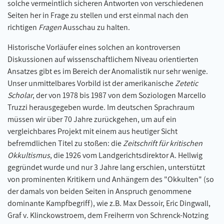
solche vermeintlich sicheren Antworten von verschiedenen
Seiten her in Frage zu stellen und erst einmal nach den
richtigen
Fragen
Ausschau zu halten.
Historische Vorläufer eines solchen an kontroversen
Diskussionen auf wissenschaftlichem Niveau orientierten
Ansatzes gibt es im Bereich der Anomalistik nur sehr wenige.
Unser unmittelbares Vorbild ist der amerikanische
Zetetic
Scholar
, der von 1978 bis 1987 von dem Soziologen Marcello
Truzzi herausgegeben wurde. Im deutschen Sprachraum
müssen wir über 70 Jahre zurückgehen, um auf ein
vergleichbares Projekt mit einem aus heutiger Sicht
befremdlichen Titel zu stoßen: die
Zeitschrift für kritischen
Okkultismus
, die 1926 vom Landgerichtsdirektor A. Hellwig
gegründet wurde und nur 3 Jahre lang erschien, unterstützt
von prominenten Kritikern und Anhängern des "Okkulten" (so
der damals von beiden Seiten in Anspruch genommene
dominante Kampfbegriff), wie z.B. Max Dessoir, Eric Dingwall,
Graf v. Klinckowstroem, dem Freiherrn von Schrenck-Notzing