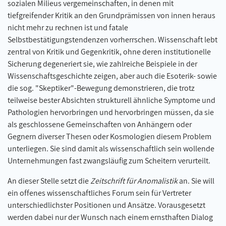
sozialen Milieus vergemeinschaften, in denen mit
tiefgreifender Kritik an den Grundprämissen von innen heraus
nicht mehr zu rechnen ist und fatale
Selbstbestätigungstendenzen vorherrschen. Wissenschaft lebt
zentral von Kritik und Gegenkritik, ohne deren institutionelle
Sicherung degeneriert sie, wie zahlreiche Beispiele in der
Wissenschaftsgeschichte zeigen, aber auch die Esoterik- sowie
die sog. "Skeptiker"-Bewegung demonstrieren, die trotz
teilweise bester Absichten strukturell ähnliche Symptome und
Pathologien hervorbringen und hervorbringen müssen, da sie
als geschlossene Gemeinschaften von Anhängern oder
Gegnern diverser Thesen oder Kosmologien diesem Problem
unterliegen. Sie sind damit als wissenschaftlich sein wollende
Unternehmungen fast zwangsläufig zum Scheitern verurteilt.
An dieser Stelle setzt die
Zeitschrift für Anomalistik
an. Sie will
ein offenes wissenschaftliches Forum sein für Vertreter
unterschiedlichster Positionen und Ansätze. Vorausgesetzt
werden dabei nur der Wunsch nach einem ernsthaften Dialog