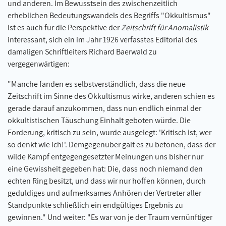
und anderen. Im Bewusstsein des zwischenzeitlich
erheblichen Bedeutungswandels des Begriffs "Okkultismus"
ist es auch für die Perspektive der
Zeitschrift für Anomalistik
interessant, sich ein im Jahr 1926 verfasstes Editorial des
damaligen Schriftleiters Richard Baerwald zu
vergegenwärtigen:
"Manche fanden es selbstverständlich, dass die neue
Zeitschrift im Sinne des Okkultismus wirke, anderen schien es
gerade darauf anzukommen, dass nun endlich einmal der
okkultistischen Täuschung Einhalt geboten würde. Die
Forderung, kritisch zu sein, wurde ausgelegt: 'Kritisch ist, wer
so denkt wie ich!'. Demgegenüber galt es zu betonen, dass der
wilde Kampf entgegengesetzter Meinungen uns bisher nur
eine Gewissheit gegeben hat: Die, dass noch niemand den
echten Ring besitzt, und dass wir nur hoffen können, durch
geduldiges und aufmerksames Anhören der Vertreter aller
Standpunkte schließlich ein endgültiges Ergebnis zu
gewinnen." Und weiter: "Es war von je der Traum vernünftiger